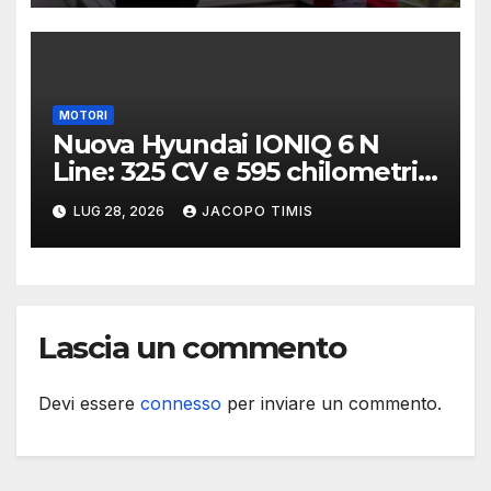
MOTORI
Nuova Hyundai IONIQ 6 N
Line: 325 CV e 595 chilometri
di autonomia
LUG 28, 2026
JACOPO TIMIS
Lascia un commento
Devi essere
connesso
per inviare un commento.