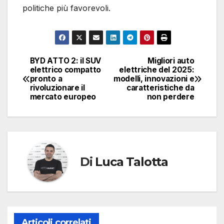
politiche più favorevoli.
BYD ATTO 2: il SUV
Migliori auto
Navigazione
elettrico compatto
elettriche del 2025:
pronto a
modelli, innovazioni e
articoli
rivoluzionare il
caratteristiche da
mercato europeo
non perdere
Di
Luca Talotta
Articoli correlati