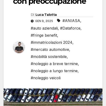
con preoccupazione
Di
Luca Talotta
#ANIASA
,
GEN 9, 2025
#auto aziendali
,
#Dataforce
,
#fringe benefit
,
#immatricolazioni 2024
,
#mercato automotive
,
#mobilità sostenibile
,
#noleggio a breve termine
,
#noleggio a lungo termine
,
#noleggio veicoli