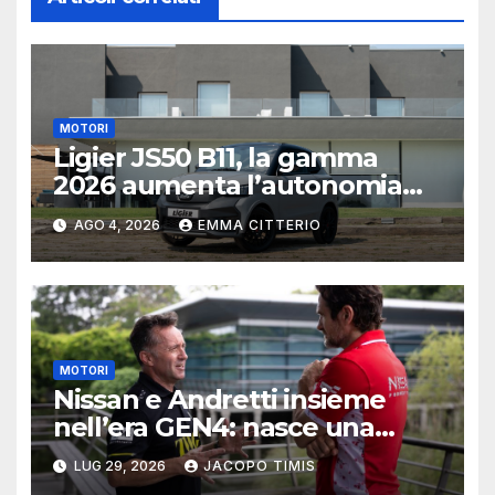
MOTORI
Ligier JS50 B11, la gamma
2026 aumenta l’autonomia
elettrica
AGO 4, 2026
EMMA CITTERIO
MOTORI
Nissan e Andretti insieme
nell’era GEN4: nasce una
delle alleanze più ambiziose
LUG 29, 2026
JACOPO TIMIS
della Formula E