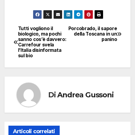
Tutti vogliono il
Porcobrado, il sapore
Navigazione
biologico, ma pochi
della Toscana in un
sanno cos’è davvero:
panino
articoli
Carrefour svela
l’Italia disinformata
sul bio
Di
Andrea Gussoni
Articoli correlati