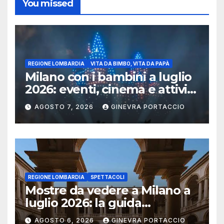
You missed
REGIONE LOMBARDIA
VITA DA BIMBO, VITA DA PAPÀ
Milano con i bambini a luglio
2026: eventi, cinema e attività
per famiglie
AGOSTO 7, 2026
GINEVRA PORTACCIO
REGIONE LOMBARDIA
SPETTACOLI
Mostre da vedere a Milano a
luglio 2026: la guida
aggiornata
AGOSTO 6, 2026
GINEVRA PORTACCIO