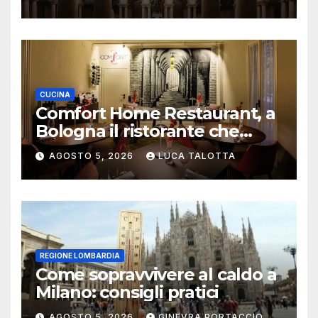
CUCINA
Comfort Home Restaurant, a
Bologna il ristorante che
trasforma l’ospitalità in
AGOSTO 5, 2026
LUCA TALOTTA
un’esperienza di casa
REGIONE LOMBARDIA
Come sopravvivere al caldo a
Milano: consigli pratici
AGOSTO 5, 2026
GINEVRA PORTACCIO