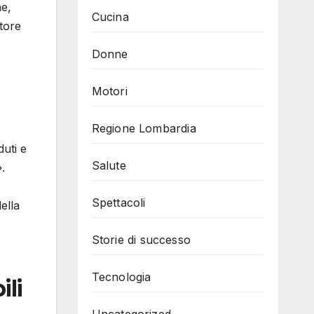
he,
Cucina
ttore
Donne
Motori
Regione Lombardia
duti e
Salute
.
Spettacoli
ella
Storie di successo
Tecnologia
ili
Uncategorized