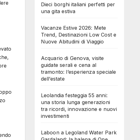
dere
Dieci borghi italiani perfetti per
una gita estiva
Vacanze Estive 2026: Mete
Trend, Destinazioni Low Cost e
Nuove Abitudini di Viaggio
levato
che,
Acquario di Genova, visite
guidate serali e cena al
ore
tramonto: l’esperienza speciale
dell’estate
roppo
Leolandia festeggia 55 anni:
zzo
una storia lunga generazioni
tra ricordi, innovazione e nuovi
investimenti
Laboon a Legoland Water Park
sendo
Gardaland: la balena di One