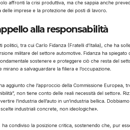
solo affronti la crisi produttiva, ma che sappia anche preve
 delle imprese e la protezione dei posti di lavoro.
appello alla responsabilità
 politici, tra cui Carlo Fidanza (Fratelli d’Italia), che ha sol
rsione militare del settore automotive. Fidanza ha spiegato 
fondamentale sostenere e proteggere ciò che resta del sett
e mirano a salvaguardare la filiera e l’occupazione.
a aggiunto che l’approccio della Commissione Europea, t
bilità”, non tiene conto delle reali necessità del settore. Ri
ertire l’industria dell’auto in un’industria bellica. Dobbiamo
scelte industriali concrete, non ideologiche».
a, ha condiviso la posizione critica, sostenendo che, pur es