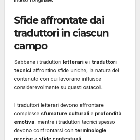
inteso l’originale.
Sfide affrontate dai
traduttori in ciascun
campo
Sebbene i traduttori
letterari
e i
traduttori
tecnici
affrontino sfide uniche, la natura del
contenuto con cui lavorano influisce
considerevolmente su questi ostacoli.
I traduttori letterari devono affrontare
complesse
sfumature culturali
e
profondità
emotiva
, mentre i traduttori tecnici spesso
devono confrontarsi con
terminologie
precise
e
sfide contestuali
.