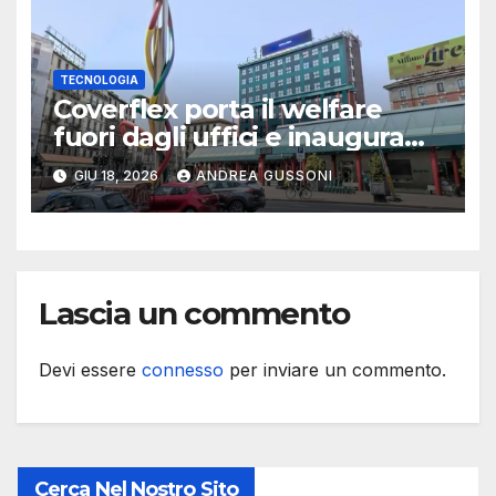
TECNOLOGIA
Coverflex porta il welfare
fuori dagli uffici e inaugura
“The Flex Hub” a Milano
GIU 18, 2026
ANDREA GUSSONI
Cadorna
Lascia un commento
Devi essere
connesso
per inviare un commento.
Cerca Nel Nostro Sito