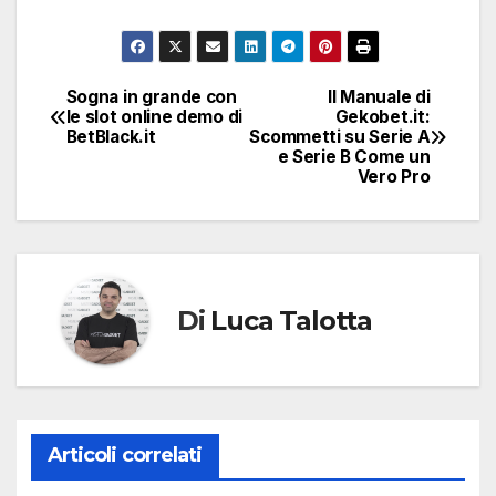
Sogna in grande con
Il Manuale di
Navigazione
le slot online demo di
Gekobet.it:
BetBlack.it
Scommetti su Serie A
articoli
e Serie B Come un
Vero Pro
Di
Luca Talotta
Articoli correlati