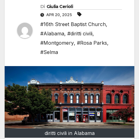
Di
Giulia Cerioli
APR 20, 2025
#16th Street Baptist Church
,
#Alabama
,
#diritti civili
,
#Montgomery
,
#Rosa Parks
,
#Selma
diritti civili in Alabama