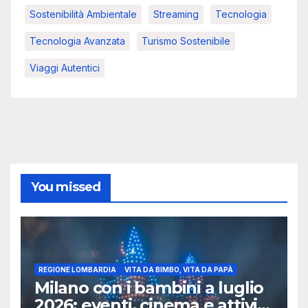
Sostenibilità Ambientale
Streaming
Tecnologia
Tecnologia Avanzata
Turismo Sostenibile
Viaggi Autentici
You missed
REGIONE LOMBARDIA
VITA DA BIMBO, VITA DA PAPÀ
Milano con i bambini a luglio
2026: eventi, cinema e attività