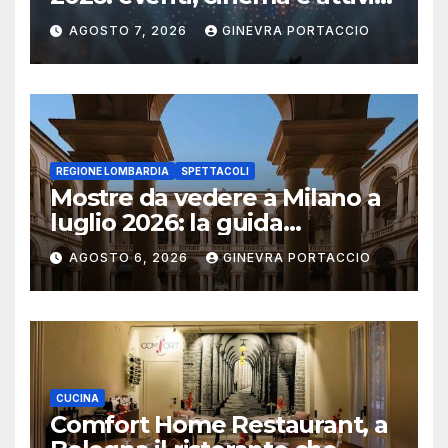
per famiglie
AGOSTO 7, 2026
GINEVRA PORTACCIO
REGIONE LOMBARDIA
SPETTACOLI
Mostre da vedere a Milano a
luglio 2026: la guida
aggiornata
AGOSTO 6, 2026
GINEVRA PORTACCIO
CUCINA
Comfort Home Restaurant, a