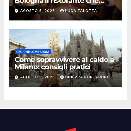
Bologna il ristorante che
trasforma l’ospitalità in
AGOSTO 5, 2026
LUCA TALOTTA
un’esperienza di casa
REGIONE LOMBARDIA
Come sopravvivere al caldo a
Milano: consigli pratici
AGOSTO 5, 2026
GINEVRA PORTACCIO