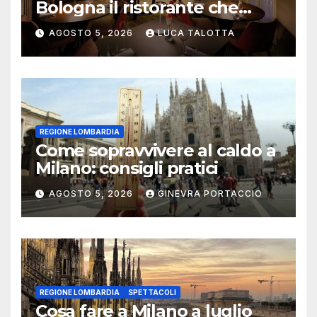
Bologna il ristorante che
trasforma l’ospitalità in
AGOSTO 5, 2026
LUCA TALOTTA
un’esperienza di casa
REGIONE LOMBARDIA
Come sopravvivere al caldo a
Milano: consigli pratici
AGOSTO 5, 2026
GINEVRA PORTACCIO
REGIONE LOMBARDIA
SPETTACOLI
Cosa fare a Milano a luglio