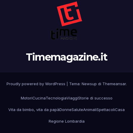
Timemagazine.it
Proudly powered by WordPress
|
Tema: Newsup di
Themeansar
.
Motori
Cucina
Tecnologia
Viaggi
Storie di successo
Vita da bimbo, vita da papà
Donne
Salute
Animali
Spettacoli
Casa
Regione Lombardia