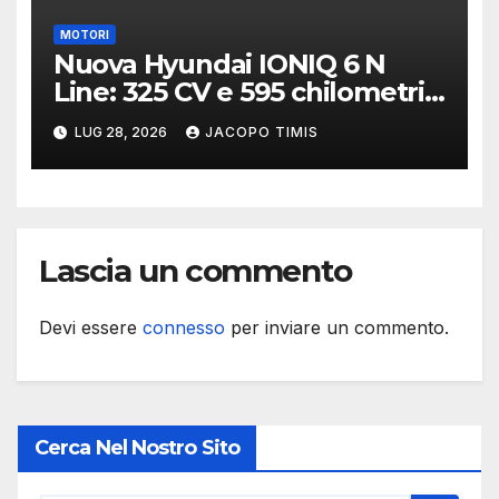
MOTORI
Nuova Hyundai IONIQ 6 N
Line: 325 CV e 595 chilometri
di autonomia
LUG 28, 2026
JACOPO TIMIS
Lascia un commento
Devi essere
connesso
per inviare un commento.
Cerca Nel Nostro Sito