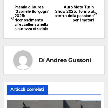
Premio di laurea
Auto Moto Turin
Navigazione
‘Gabriele Borgogni’
Show 2025: Torino al
2025:
centro della passione
articoli
riconoscimento
per i motori
all’eccellenza nella
sicurezza stradale
Di
Andrea Gussoni
Articoli correlati