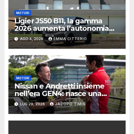
MOTORI
Ligier JS50 B11, la gamma
2026 aumenta l’autonomia
elettrica
AGO 4, 2026
EMMA CITTERIO
MOTORI
Nissan e Andretti insieme
nell’era GEN4: nasce una
delle alleanze più ambiziose
LUG 29, 2026
JACOPO TIMIS
della Formula E