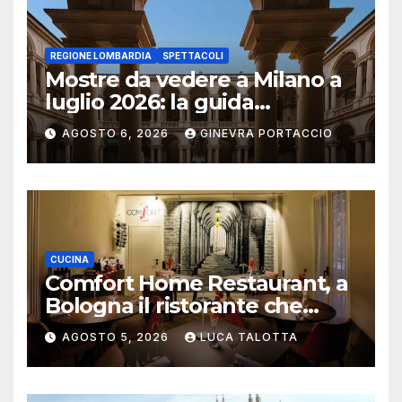
REGIONE LOMBARDIA
SPETTACOLI
Mostre da vedere a Milano a
luglio 2026: la guida
aggiornata
AGOSTO 6, 2026
GINEVRA PORTACCIO
CUCINA
Comfort Home Restaurant, a
Bologna il ristorante che
trasforma l’ospitalità in
AGOSTO 5, 2026
LUCA TALOTTA
un’esperienza di casa