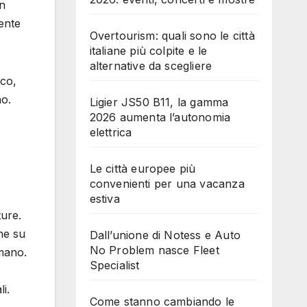
in
ente
Overtourism: quali sono le città
italiane più colpite e le
alternative da scegliere
ico,
no.
Ligier JS50 B11, la gamma
2026 aumenta l’autonomia
elettrica
Le città europee più
convenienti per una vacanza
estiva
ture.
one su
Dall’unione di Notess e Auto
No Problem nasce Fleet
mano.
Specialist
i.
Come stanno cambiando le