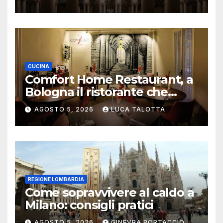
CUCINA
Comfort Home Restaurant, a
Bologna il ristorante che
trasforma l’ospitalità in
AGOSTO 5, 2026
LUCA TALOTTA
un’esperienza di casa
REGIONE LOMBARDIA
Come sopravvivere al caldo a
Milano: consigli pratici
AGOSTO 5, 2026
GINEVRA PORTACCIO