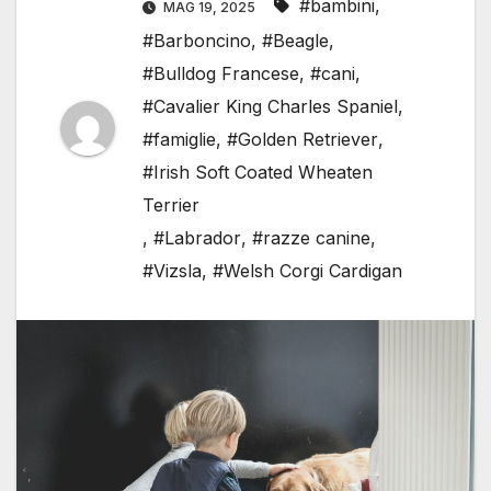
#bambini
,
MAG 19, 2025
#Barboncino
,
#Beagle
,
#Bulldog Francese
,
#cani
,
#Cavalier King Charles Spaniel
,
#famiglie
,
#Golden Retriever
,
#Irish Soft Coated Wheaten
Terrier
,
#Labrador
,
#razze canine
,
#Vizsla
,
#Welsh Corgi Cardigan