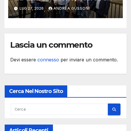
divertimento: celebrato
LUG 27, 2026
ANDREA GUSSONI
l’anniversario
Lascia un commento
Devi essere
connesso
per inviare un commento.
Cerca Nel Nostro Sito
Articoli Recenti