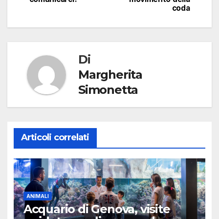
coda
Di
Margherita
Simonetta
Articoli correlati
ANIMALI
Acquario di Genova, visite