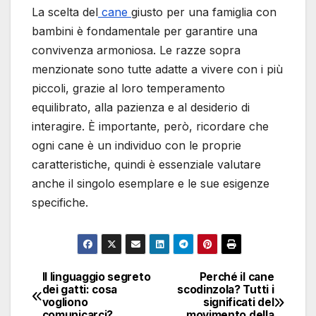
La scelta del
cane
giusto per una famiglia con
bambini è fondamentale per garantire una
convivenza armoniosa. Le razze sopra
menzionate sono tutte adatte a vivere con i più
piccoli, grazie al loro temperamento
equilibrato, alla pazienza e al desiderio di
interagire. È importante, però, ricordare che
ogni cane è un individuo con le proprie
caratteristiche, quindi è essenziale valutare
anche il singolo esemplare e le sue esigenze
specifiche.
Il linguaggio segreto
Perché il cane
Navigazione
dei gatti: cosa
scodinzola? Tutti i
vogliono
significati del
articoli
comunicarci?
movimento della