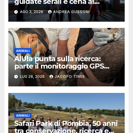
guidate serali e cena al
tramonto: l’esperienza
AGO 3, 2026
ANDREA GUSSONI
speciale dell’estate
ANIMALI
AlUla punta sulla ricerca:
parte il monitoraggio GPS
dell’avvoltoio nubiano per
LUG 28, 2026
JACOPO TIMIS
proteggere la biodiversità
ANIMALI
Safari Park di Pombia, 50 anni
tra conservazione, ricerca e