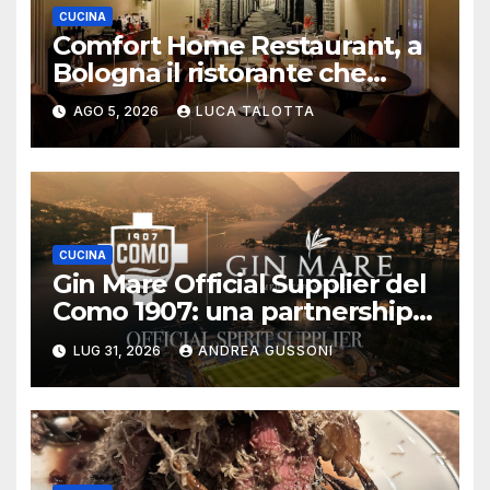
CUCINA
Comfort Home Restaurant, a
Bologna il ristorante che
trasforma l’ospitalità in
AGO 5, 2026
LUCA TALOTTA
un’esperienza di casa
CUCINA
Gin Mare Official Supplier del
Como 1907: una partnership
all’insegna di sport, lifestyle e
LUG 31, 2026
ANDREA GUSSONI
hospitality