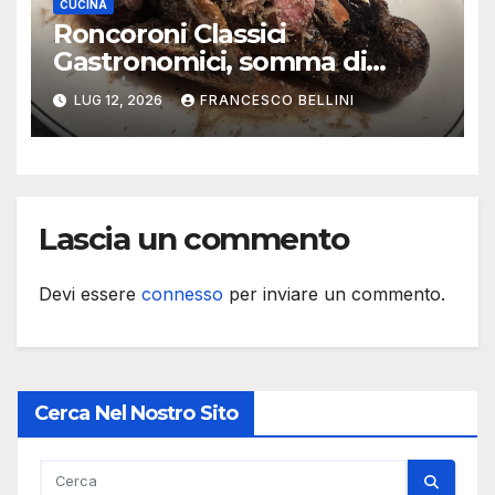
CUCINA
Roncoroni Classici
Gastronomici, somma di
memorie
LUG 12, 2026
FRANCESCO BELLINI
Lascia un commento
Devi essere
connesso
per inviare un commento.
Cerca Nel Nostro Sito