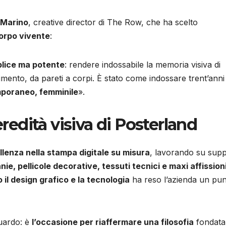
 Marino
, creative director di The Row, che ha scelto
corpo vivente
:
plice ma potente
: rendere indossabile la memoria visiva di
imento, da pareti a corpi. È stato come indossare trent’anni 
mporaneo, femminile
».
eredità visiva di Posterland
llenza nella stampa digitale su misura
, lavorando su supp
ie, pellicole decorative, tessuti tecnici e maxi affission
 il design grafico e la tecnologia
ha reso l’azienda un pun
guardo: è
l’occasione per riaffermare una filosofia
fondata