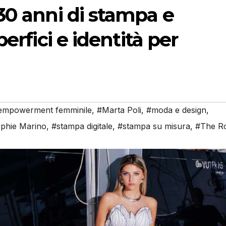
30 anni di stampa e
erfici e identità per
empowerment femminile
,
#Marta Poli
,
#moda e design
,
phie Marino
,
#stampa digitale
,
#stampa su misura
,
#The R