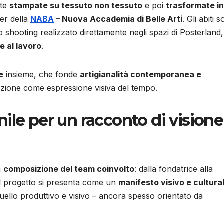
ate
stampate su tessuto non tessuto
e poi
trasformate in
er della
NABA
– Nuova Accademia di Belle Arti
. Gli abiti 
no shooting realizzato direttamente negli spazi di Posterland
e al lavoro
.
e
insieme, che fonde
artigianalità contemporanea e
zione come espressione visiva del tempo.
ile per un racconto di visione
la
composizione del team coinvolto
: dalla fondatrice alla
, il progetto si presenta come un
manifesto visivo e cultura
uello produttivo e visivo – ancora spesso orientato da