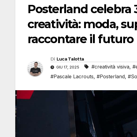
Posterland celebra 
creatività: moda, sup
raccontare il futuro
Di
Luca Talotta
#creatività visiva
,
#
GIU 17, 2025
#Pascale Lacrouts
,
#Posterland
,
#So