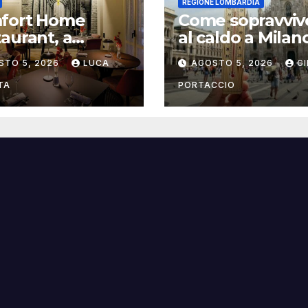
REGIONE LOMBARDIA
fort Home
Come sopravviv
aurant, a
al caldo a Milan
gna il ristorante
consigli pratici
STO 5, 2026
LUCA
AGOSTO 5, 2026
G
trasforma
italità in
TA
PORTACCIO
sperienza di
a