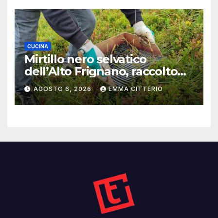
CUCINA
Mirtillo nero selvatico
dell’Alto Frignano, raccolto
buono e clima da monitorare
AGOSTO 6, 2026
EMMA CITTERIO