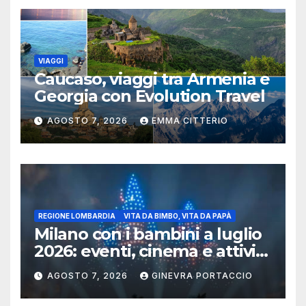
VIAGGI
Caucaso, viaggi tra Armenia e
Georgia con Evolution Travel
AGOSTO 7, 2026
EMMA CITTERIO
REGIONE LOMBARDIA
VITA DA BIMBO, VITA DA PAPÀ
Milano con i bambini a luglio
2026: eventi, cinema e attività
per famiglie
AGOSTO 7, 2026
GINEVRA PORTACCIO