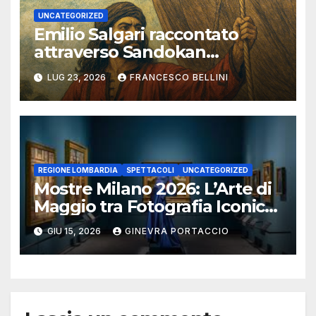
UNCATEGORIZED
Emilio Salgari raccontato
attraverso Sandokan
(seconda ed ultima parte)
LUG 23, 2026
FRANCESCO BELLINI
REGIONE LOMBARDIA
SPETTACOLI
UNCATEGORIZED
Mostre Milano 2026: L’Arte di
Maggio tra Fotografia Iconica
e Installazioni Immersive
GIU 15, 2026
GINEVRA PORTACCIO