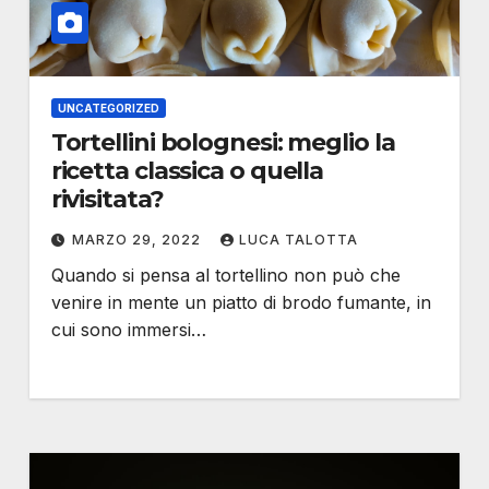
UNCATEGORIZED
Tortellini bolognesi: meglio la
ricetta classica o quella
rivisitata?
MARZO 29, 2022
LUCA TALOTTA
Quando si pensa al tortellino non può che
venire in mente un piatto di brodo fumante, in
cui sono immersi…