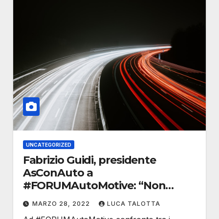
UNCATEGORIZED
Fabrizio Guidi, presidente
AsConAuto a
#FORUMAutoMotive: “Non
piegarsi alle logiche ideologiche”
MARZO 28, 2022
LUCA TALOTTA