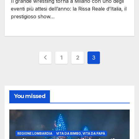
Il grande wrestling torna a Milano con uno degli
eventi più attesi dell’anno: la Rissa Reale d’Italia, il
prestigioso show…
Paginazione
1
2
3
degli
articoli
You missed
REGIONE LOMBARDIA
VITA DA BIMBO, VITA DA PAPÀ