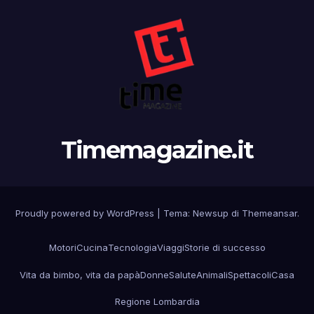
Timemagazine.it
Proudly powered by WordPress
|
Tema:
Newsup
di
Themeansar
.
Motori
Cucina
Tecnologia
Viaggi
Storie di successo
Vita da bimbo, vita da papà
Donne
Salute
Animali
Spettacoli
Casa
Regione Lombardia