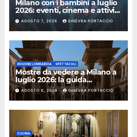
Milano con i bambini a luglio
2026: eventi, cinema e attività
per famiglie
AGOSTO 7, 2026
GINEVRA PORTACCIO
REGIONE LOMBARDIA
SPETTACOLI
Mostre da vedere a Milano a
luglio 2026: la guida
aggiornata
AGOSTO 6, 2026
GINEVRA PORTACCIO
CUCINA