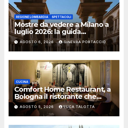
REGIONE LOMBARDIA
SPETTACOLI
Mostre da vedere a Milano a
luglio 2026: la guida
aggiornata
AGOSTO 6, 2026
GINEVRA PORTACCIO
CUCINA
Comfort Home Restaurant, a
Bologna il ristorante che
trasforma l’ospitalità in
AGOSTO 5, 2026
LUCA TALOTTA
un’esperienza di casa