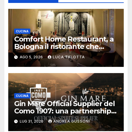
CUCINA
Comfort Home Restaurant, a
Bologna il ristorante che
trasforma l’ospitalità in
AGO 5, 2026
LUCA TALOTTA
un’esperienza di casa
CUCINA
Gin Mare Official Supplier del
Como 1907: una partnership
all’insegna di sport, lifestyle e
LUG 31, 2026
ANDREA GUSSONI
hospitality