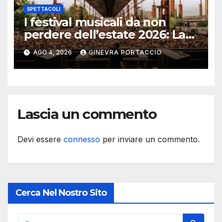
SPETTACOLI
I festival musicali da non
perdere dell’estate 2026: La
guida definitiva
AGO 4, 2026
GINEVRA PORTACCIO
Lascia un commento
Devi essere
connesso
per inviare un commento.
Cerca Nel Nostro Sito