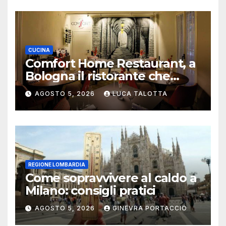
CUCINA
Comfort Home Restaurant, a
Bologna il ristorante che
trasforma l’ospitalità in
AGOSTO 5, 2026
LUCA TALOTTA
un’esperienza di casa
REGIONE LOMBARDIA
Come sopravvivere al caldo a
Milano: consigli pratici
AGOSTO 5, 2026
GINEVRA PORTACCIO