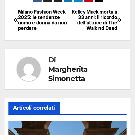
Milano Fashion Week
Kelley Mack morta a
Navigazione
2025: le tendenze
33 anni: il ricordo
uomo e donna da non
dell’attrice di The
articoli
perdere
Walkind Dead
Di
Margherita
Simonetta
Articoli correlati