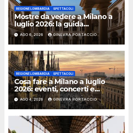
REGIONE LOMBARDIA
SPETTACOLI
Mostre da vedere a Milano a
luglio 2026: la guida
aggiornata
AGO 6, 2026
GINEVRA PORTACCIO
REGIONE LOMBARDIA
SPETTACOLI
Cosa fare a Milano a luglio
2026: eventi, concerti e
mostre
AGO 4, 2026
GINEVRA PORTACCIO