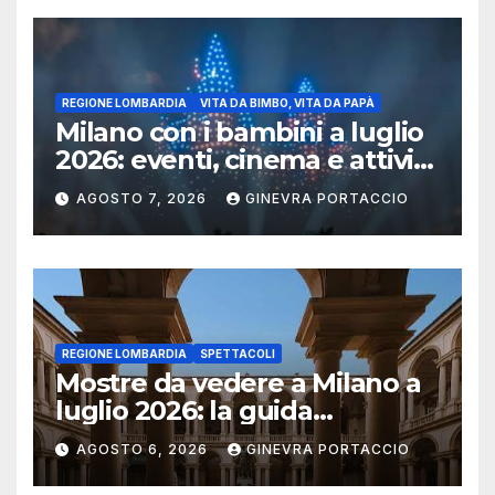
REGIONE LOMBARDIA
VITA DA BIMBO, VITA DA PAPÀ
Milano con i bambini a luglio
2026: eventi, cinema e attività
per famiglie
AGOSTO 7, 2026
GINEVRA PORTACCIO
REGIONE LOMBARDIA
SPETTACOLI
Mostre da vedere a Milano a
luglio 2026: la guida
aggiornata
AGOSTO 6, 2026
GINEVRA PORTACCIO