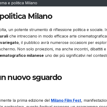
ema e politica Milano
politica Milano
a, un potente strumento di riflessione politica e sociale. In
urali
che intrecciano in modo efficace arte cinematografica
 variegato
, il pubblico avrà numerose occasioni per esplo
schermo. Non solo proiezioni, ma anche incontri, dibattiti e
ematografico milanese
uno dei più significativi nel contes
 un nuovo sguardo
almente la prima edizione del
Milano Film Fest
, manifestazi
a. In particolare, questo festival propone un programma ricc