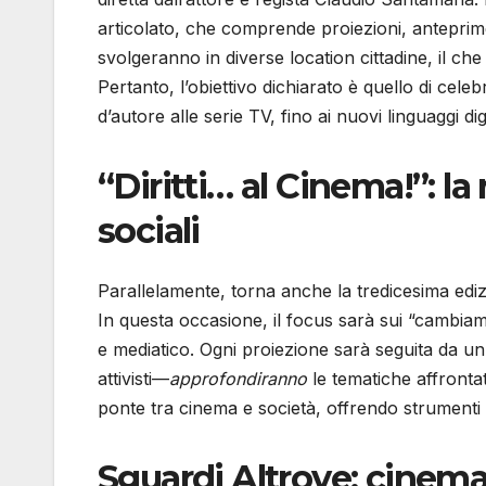
articolato, che comprende proiezioni, anteprime e
svolgeranno in diverse location cittadine, il c
Pertanto, l’obiettivo dichiarato è quello di cele
d’autore alle serie TV, fino ai nuovi linguaggi digi
“Diritti… al Cinema!”: 
sociali
Parallelamente, torna anche la tredicesima edi
In questa occasione, il focus sarà sui “cambiamen
e mediatico. Ogni proiezione sarà seguita da un di
attivisti—
approfondiranno
le tematiche affrontat
ponte tra cinema e società, offrendo strumenti d
Sguardi Altrove: cinema