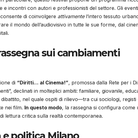
 incontri con autori e professionisti del settore. Gli eventi
he consente di coinvolgere
attivamente
l’intero tessuto urban
brare il mondo dell’audiovisivo in tutte le sue forme, dal cin
tali.
la rassegna sui cambiamenti
zione di
“Diritti… al Cinema!”
, promossa dalla Rete per i Diri
ti”, declinati in molteplici ambiti: familiare, giovanile, educ
battito, nel quale ospiti di rilievo—tra cui sociologi, registi
e nei film.
In questo modo
, la rassegna si configura come
i lettura critica sulla realtà contemporanea.
 e politica Milano