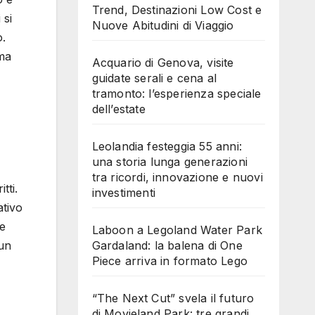
Trend, Destinazioni Low Cost e
 si
Nuove Abitudini di Viaggio
o.
ema
Acquario di Genova, visite
guidate serali e cena al
tramonto: l’esperienza speciale
dell’estate
Leolandia festeggia 55 anni:
una storia lunga generazioni
tra ricordi, innovazione e nuovi
tti.
investimenti
ativo
 e
Laboon a Legoland Water Park
Gardaland: la balena di One
 un
Piece arriva in formato Lego
“The Next Cut” svela il futuro
di Movieland Park: tre grandi