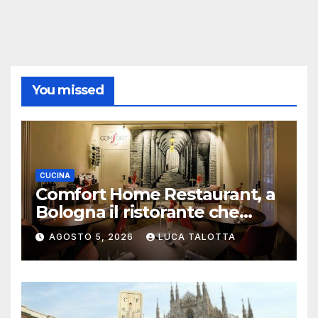
You missed
CUCINA
Comfort Home Restaurant, a
Bologna il ristorante che
trasforma l’ospitalità in
AGOSTO 5, 2026
LUCA TALOTTA
un’esperienza di casa