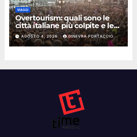
VIAGGI
Overtourism: quali sono le
città italiane più colpite e le
alternative da scegliere
AGOSTO 4, 2026
GINEVRA PORTACCIO