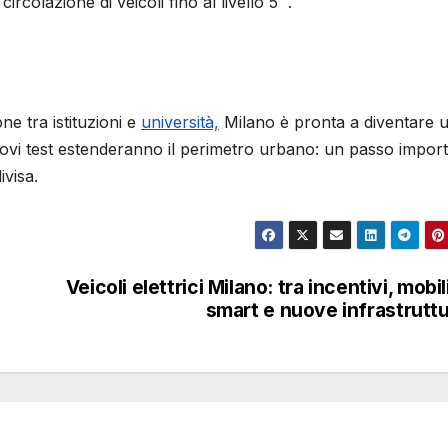
circolazione di veicoli fino al livello 5 .
one tra istituzioni e
università,
Milano è pronta a diventare 
ovi test estenderanno il perimetro urbano: un passo impor
visa.
Veicoli elettrici Milano: tra incentivi, mobil
smart e nuove infrastrutt