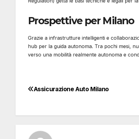
Regulation) getta le basi tecniche e legali per la 
Prospettive per Milano
Grazie a infrastrutture intelligenti e collaborazi
hub per la guida autonoma. Tra pochi mesi, nu
verso una mobilità realmente autonoma e condi
Assicurazione Auto Milano
Navigazione
articoli