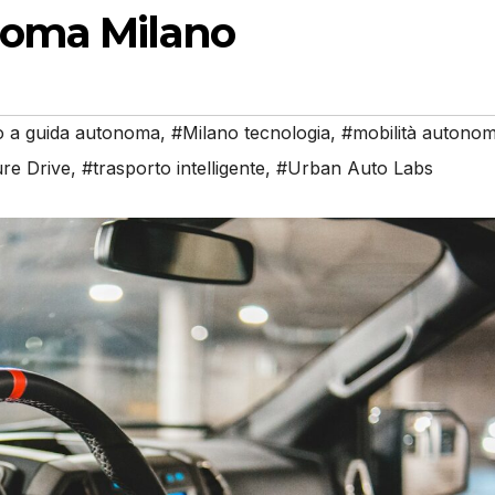
noma Milano
o a guida autonoma
,
#Milano tecnologia
,
#mobilità autono
ure Drive
,
#trasporto intelligente
,
#Urban Auto Labs