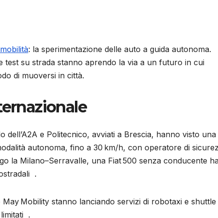
mobilità
: la sperimentazione delle auto a guida autonoma.
 e test su strada stanno aprendo la via a un futuro in cui
odo di muoversi in città.
ternazionale
lo dell’A2A e Politecnico, avviati a Brescia, hanno visto una
 modalità autonoma, fino a 30 km/h, con operatore di sicure
go la Milano–Serravalle, una Fiat 500 senza conducente h
ostradali .
May Mobility stanno lanciando servizi di robotaxi e shuttle
imitati .