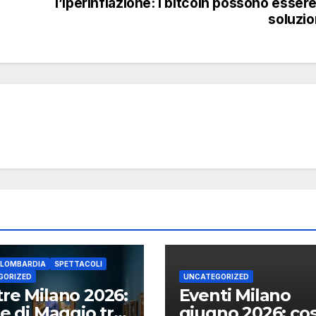
l’iperinflazione: i bitcoin possono essere
soluzi
 LOMBARDIA
SPETTACOLI
GORIZED
UNCATEGORIZED
re Milano 2026:
Eventi Milano
te di Maggio tra
giugno 2026: co