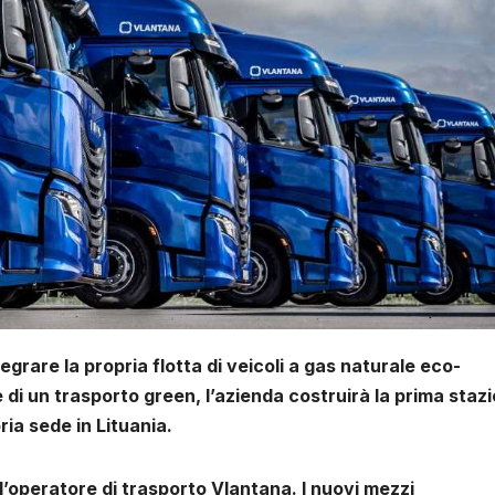
grare la propria flotta di veicoli a gas naturale eco-
e di un trasporto green, l’azienda costruirà la prima staz
ria sede in Lituania.
operatore di trasporto Vlantana. I nuovi mezzi