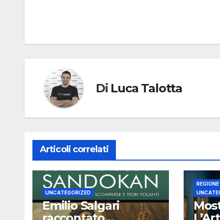
articoli
Di
Luca Talotta
Articoli correlati
REGIONE
UNCATEGORIZED
UNCATE
Emilio Salgari
Most
raccontato
L’Ar