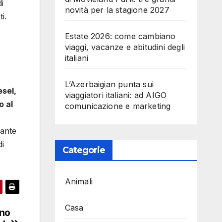
i
novità per la stagione 2027
i.
Estate 2026: come cambiano
viaggi, vacanze e abitudini degli
italiani
L’Azerbaigian punta sui
esel,
viaggiatori italiani: ad AIGO
o al
comunicazione e marketing
rante
di
Categorie
Animali
Casa
ono