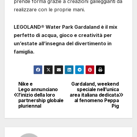
prende forma grazie a creazioni galleggianti da
realizzare con le proprie mani.
LEGOLAND® Water Park Gardaland è il mix
perfetto di acqua, gioco e creatività per
un’estate all’insegna del divertimento in
famiglia.
Nike e
Gardaland, weekend
Navigazione
Lego annunciano
speciale nell’unica
l’inizio della loro
area italiana dedicata
articoli
partnership globale
al fenomeno Peppa
pluriennal
Pig