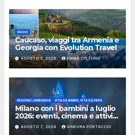
VIAGGI
Caucaso, viaggi tra Armenia e
Georgia con Evolution Travel
AGOSTO 7, 2026
EMMA CITTERIO
REGIONE LOMBARDIA
VITA DA BIMBO, VITA DA PAPÀ
Milano con i bambini a luglio
2026: eventi, cinema e attività
per famiglie
AGOSTO 7, 2026
GINEVRA PORTACCIO