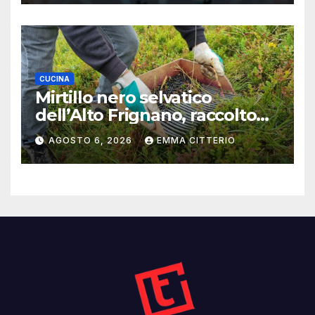
CUCINA
Mirtillo nero selvatico
dell’Alto Frignano, raccolto
buono e clima da monitorare
AGOSTO 6, 2026
EMMA CITTERIO