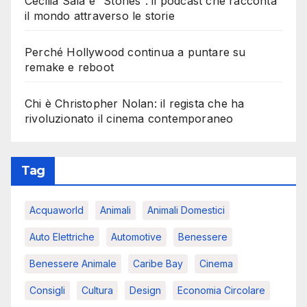
Cecilia Sala e “Stories”: il podcast che racconta
il mondo attraverso le storie
Perché Hollywood continua a puntare su
remake e reboot
Chi è Christopher Nolan: il regista che ha
rivoluzionato il cinema contemporaneo
Tag
Acquaworld
Animali
Animali Domestici
Auto Elettriche
Automotive
Benessere
Benessere Animale
Caribe Bay
Cinema
Consigli
Cultura
Design
Economia Circolare