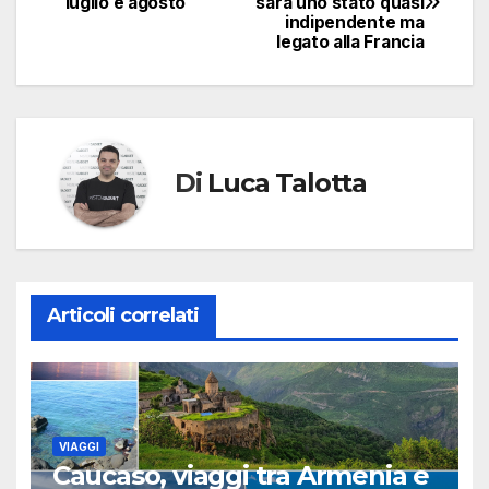
luglio e agosto
sarà uno stato quasi
articoli
indipendente ma
legato alla Francia
Di
Luca Talotta
Articoli correlati
VIAGGI
Caucaso, viaggi tra Armenia e