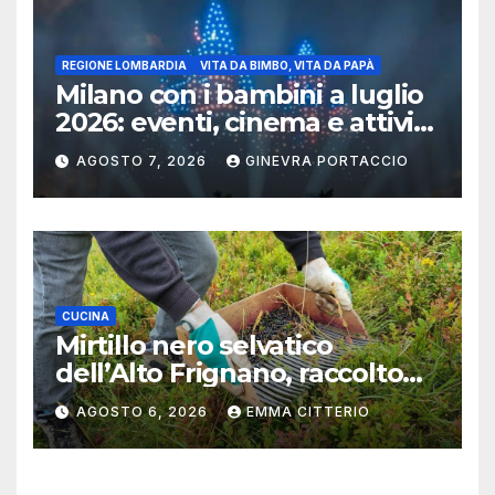
REGIONE LOMBARDIA
VITA DA BIMBO, VITA DA PAPÀ
Milano con i bambini a luglio
2026: eventi, cinema e attività
per famiglie
AGOSTO 7, 2026
GINEVRA PORTACCIO
CUCINA
Mirtillo nero selvatico
dell’Alto Frignano, raccolto
buono e clima da monitorare
AGOSTO 6, 2026
EMMA CITTERIO