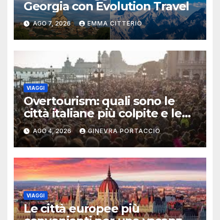
Georgia con Evolution Travel
AGO 7, 2026
EMMA CITTERIO
VIAGGI
Overtourism: quali sono le
città italiane più colpite e le
alternative da scegliere
AGO 4, 2026
GINEVRA PORTACCIO
VIAGGI
Le città europee più