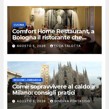
CUCINA
Comfort Home Restaurant, a
Bologna il ristorante che
trasforma l’ospitalità in
AGOSTO 5, 2026
LUCA TALOTTA
un’esperienza di casa
REGIONE LOMBARDIA
Come sopravvivere al caldo a
Milano: consigli pratici
AGOSTO 5, 2026
GINEVRA PORTACCIO