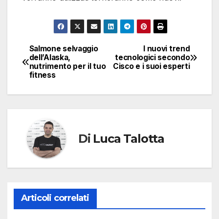
Salmone selvaggio
I nuovi trend
Navigazione
dell’Alaska,
tecnologici secondo
nutrimento per il tuo
Cisco e i suoi esperti
articoli
fitness
Di
Luca Talotta
Articoli correlati