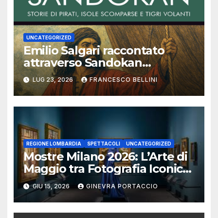
UNCATEGORIZED
Emilio Salgari raccontato
attraverso Sandokan
(seconda ed ultima parte)
LUG 23, 2026
FRANCESCO BELLINI
REGIONE LOMBARDIA
SPETTACOLI
UNCATEGORIZED
Mostre Milano 2026: L’Arte di
Maggio tra Fotografia Iconica
e Installazioni Immersive
GIU 15, 2026
GINEVRA PORTACCIO