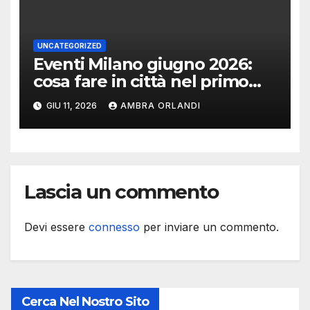
UNCATEGORIZED
Eventi Milano giugno 2026:
cosa fare in città nel primo
mese d’estate
GIU 11, 2026
AMBRA ORLANDI
Lascia un commento
Devi essere
connesso
per inviare un commento.
Cerca Nel Nostro Sito