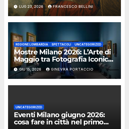
(seconda ed ultima parte)
LUG 23, 2026
FRANCESCO BELLINI
REGIONE LOMBARDIA
SPETTACOLI
UNCATEGORIZED
Mostre Milano 2026: L’Arte di
Maggio tra Fotografia Iconica
e Installazioni Immersive
GIU 15, 2026
GINEVRA PORTACCIO
UNCATEGORIZED
Eventi Milano giugno 2026:
cosa fare in città nel primo