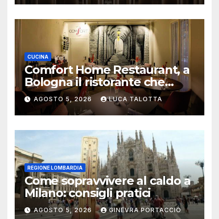
CUCINA
Comfort Home Restaurant, a
Bologna il ristorante che
trasforma l’ospitalità in
AGOSTO 5, 2026
LUCA TALOTTA
un’esperienza di casa
REGIONE LOMBARDIA
Come sopravvivere al caldo a
Milano: consigli pratici
AGOSTO 5, 2026
GINEVRA PORTACCIO