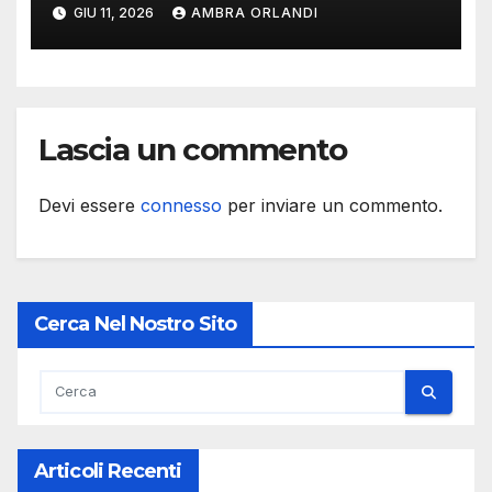
mese d’estate
GIU 11, 2026
AMBRA ORLANDI
Lascia un commento
Devi essere
connesso
per inviare un commento.
Cerca Nel Nostro Sito
Articoli Recenti