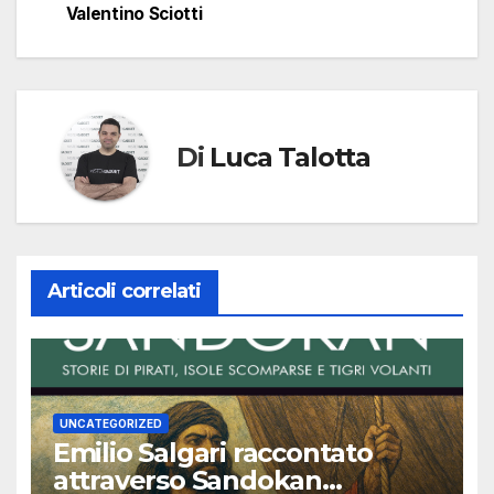
articoli
Valentino Sciotti
Di
Luca Talotta
Articoli correlati
UNCATEGORIZED
Emilio Salgari raccontato
attraverso Sandokan