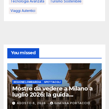
Tecnologia Avanzata
Turismo Sostenibile
Viaggi Autentici
You missed
REGIONE LOMBARDIA
SPETTACOLI
Mostre da vedere a Milano a
luglio 2026: la guida
aggiornata
AGOSTO 6, 2026
GINEVRA PORTACCIO