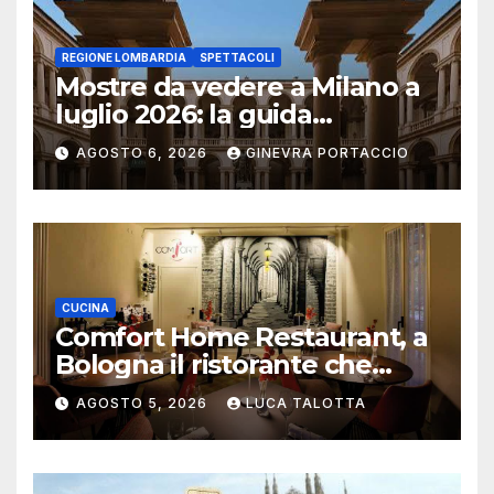
REGIONE LOMBARDIA
SPETTACOLI
Mostre da vedere a Milano a
luglio 2026: la guida
aggiornata
AGOSTO 6, 2026
GINEVRA PORTACCIO
CUCINA
Comfort Home Restaurant, a
Bologna il ristorante che
trasforma l’ospitalità in
AGOSTO 5, 2026
LUCA TALOTTA
un’esperienza di casa