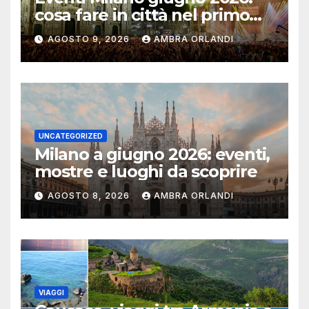
cosa fare in città nel primo
mese d’estate
AGOSTO 9, 2026
AMBRA ORLANDI
UNCATEGORIZED
Milano a giugno 2026: eventi,
mostre e luoghi da scoprire
AGOSTO 8, 2026
AMBRA ORLANDI
VIAGGI