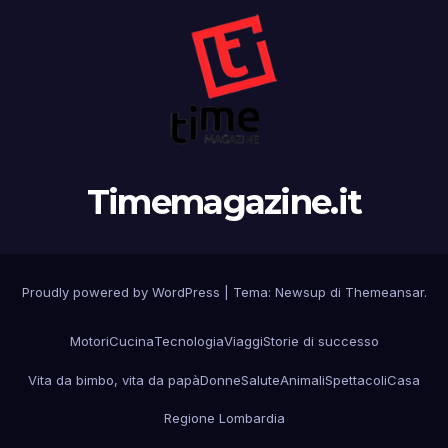
Timemagazine.it
Proudly powered by WordPress
|
Tema:
Newsup
di
Themeansar
.
Motori
Cucina
Tecnologia
Viaggi
Storie di successo
Vita da bimbo, vita da papà
Donne
Salute
Animali
Spettacoli
Casa
Regione Lombardia