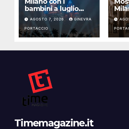
Milano con i
Most
bambini a luglio
Mila
2026: eventi, cinema
la g
AGOSTO 7, 2026
GINEVRA
AGO
e attività per
famiglie
PORTACCIO
PORTA
Timemagazine.it