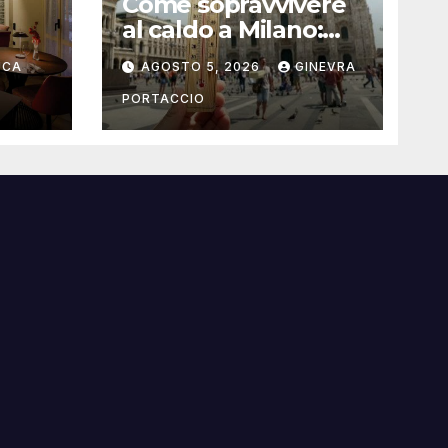
Come sopravvivere
al caldo a Milano:
rante
consigli pratici
UCA
AGOSTO 5, 2026
GINEVRA
PORTACCIO
i