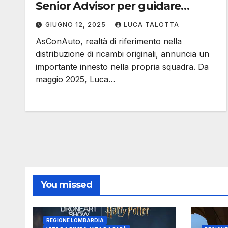
Senior Advisor per guidare
l’innovazione nel post vendita
GIUGNO 12, 2025
LUCA TALOTTA
AsConAuto, realtà di riferimento nella
distribuzione di ricambi originali, annuncia un
importante innesto nella propria squadra. Da
maggio 2025, Luca…
You missed
REGIONE LOMBARDIA