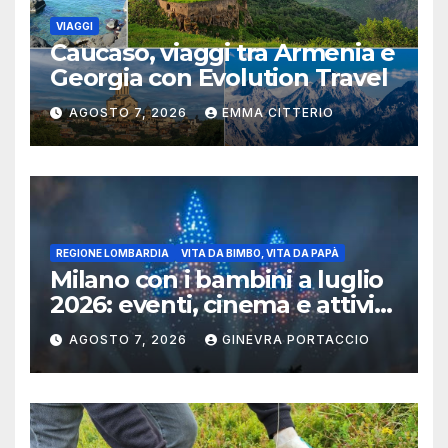
VIAGGI
Caucaso, viaggi tra Armenia e
Georgia con Evolution Travel
AGOSTO 7, 2026
EMMA CITTERIO
REGIONE LOMBARDIA
VITA DA BIMBO, VITA DA PAPÀ
Milano con i bambini a luglio
2026: eventi, cinema e attività
per famiglie
AGOSTO 7, 2026
GINEVRA PORTACCIO