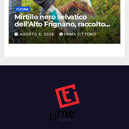
CUCINA
Mirtillo nero selvatico
dell’Alto Frignano, raccolto
buono e clima da monitorare
AGOSTO 6, 2026
EMMA CITTERIO