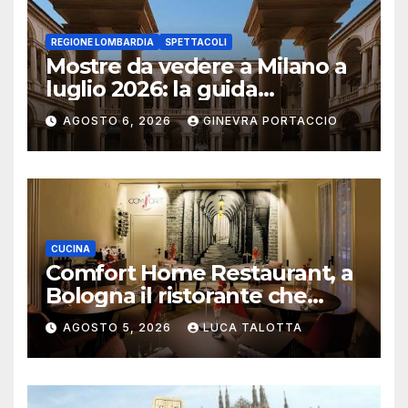
REGIONE LOMBARDIA
SPETTACOLI
Mostre da vedere a Milano a
luglio 2026: la guida
aggiornata
AGOSTO 6, 2026
GINEVRA PORTACCIO
CUCINA
Comfort Home Restaurant, a
Bologna il ristorante che
trasforma l’ospitalità in
AGOSTO 5, 2026
LUCA TALOTTA
un’esperienza di casa