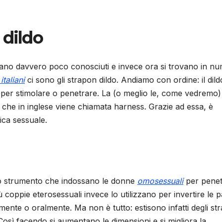
 dildo
erano davvero poco conosciuti e invece ora si trovano in n
italiani
ci sono gli strapon dildo. Andiamo con ordine: il dild
 per stimolare o penetrare. La (o meglio le, come vedremo)
che in inglese viene chiamata harness. Grazie ad essa, è
tica sessuale.
no strumento che indossano le donne
omosessuali
per penet
coppie eterosessuali invece lo utilizzano per invertire le pa
ente o oralmente. Ma non è tutto: estisono infatti degli st
. Così facendo si aumentano le dimensioni e si migliora la