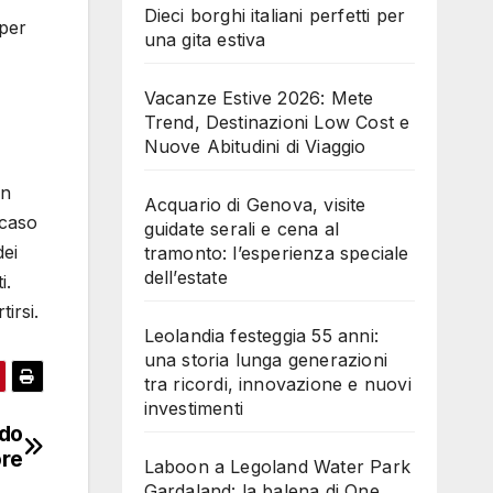
Dieci borghi italiani perfetti per
 per
una gita estiva
Vacanze Estive 2026: Mete
Trend, Destinazioni Low Cost e
Nuove Abitudini di Viaggio
in
Acquario di Genova, visite
 caso
guidate serali e cena al
dei
tramonto: l’esperienza speciale
dell’estate
i.
irsi.
Leolandia festeggia 55 anni:
una storia lunga generazioni
tra ricordi, innovazione e nuovi
investimenti
ido
ore
Laboon a Legoland Water Park
Gardaland: la balena di One