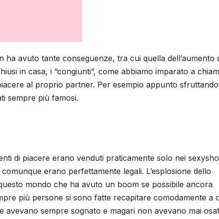
n ha avuto tante conseguenze, tra cui quella dell’aumento 
Chiusi in casa, i “congiunti”, come abbiamo imparato a chiama
iacere al proprio partner. Per esempio appunto sfruttando
ati sempre più famosi.
nti di piacere erano venduti praticamente solo nei sexysh
e comunque erano perfettamente legali. L’esplosione dello
 questo mondo che ha avuto un boom se possibile ancora
empre più persone si sono fatte recapitare comodamente a 
he avevano sempre sognato e magari non avevano mai osa