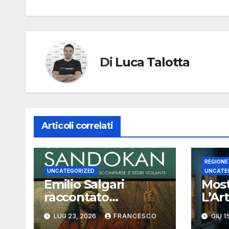
Di
Luca Talotta
Articoli correlati
REGIONE
UNCATEGORIZED
UNCATE
Emilio Salgari
Most
raccontato
L’Ar
attraverso
Foto
LUG 23, 2026
FRANCESCO
GIU 1
Sandokan (seconda
Insta