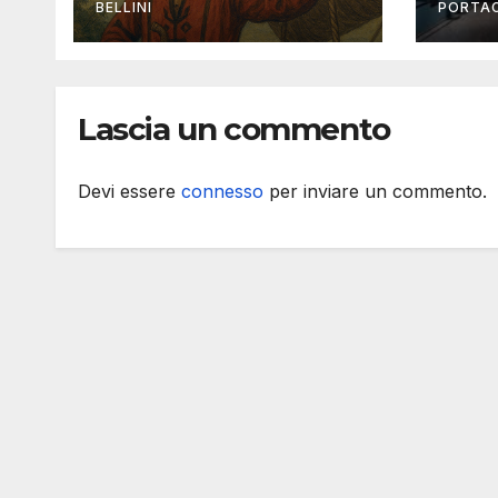
ed ultima parte)
Imm
BELLINI
PORTA
Lascia un commento
Devi essere
connesso
per inviare un commento.