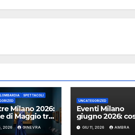
 LOMBARDIA
SPETTACOLI
GORIZED
UNCATEGORIZED
re Milano 2026:
Eventi Milano
te di Maggio tra
giugno 2026: co
grafia Iconica e
fare in città nel
5, 2026
GINEVRA
GIU 11, 2026
AMBRA
llazioni
primo mese