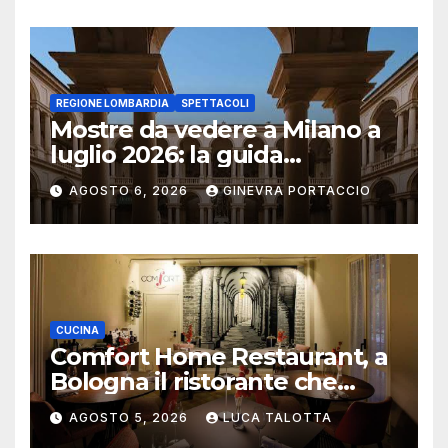
REGIONE LOMBARDIA
SPETTACOLI
Mostre da vedere a Milano a
luglio 2026: la guida
aggiornata
AGOSTO 6, 2026
GINEVRA PORTACCIO
CUCINA
Comfort Home Restaurant, a
Bologna il ristorante che
trasforma l’ospitalità in
AGOSTO 5, 2026
LUCA TALOTTA
un’esperienza di casa