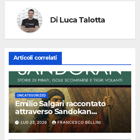
Di
Luca Talotta
Articoli correlati
UNCATEGORIZED
Emilio Salgari raccontato
attraverso Sandokan
(seconda ed ultima parte)
LUG 23, 2026
FRANCESCO BELLINI