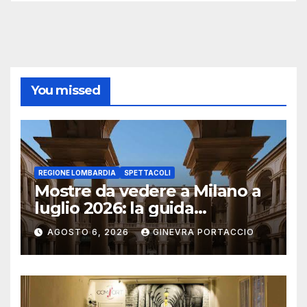
You missed
REGIONE LOMBARDIA
SPETTACOLI
Mostre da vedere a Milano a
luglio 2026: la guida
aggiornata
AGOSTO 6, 2026
GINEVRA PORTACCIO