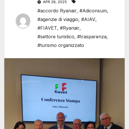
APR 28, 2025
#accordo Ryanair
,
#Adiconsum
,
#agenzie di viaggio
,
#AIAV
,
#FIAVET
,
#Ryanair
,
#settore turistico
,
#trasparenza
,
#turismo organizzato