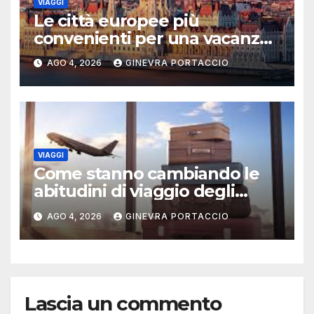
VIAGGI
Le città europee più
convenienti per una vacanza
estiva
AGO 4, 2026
GINEVRA PORTACCIO
VIAGGI
Come stanno cambiando le
abitudini di viaggio degli
italiani
AGO 4, 2026
GINEVRA PORTACCIO
Lascia un commento