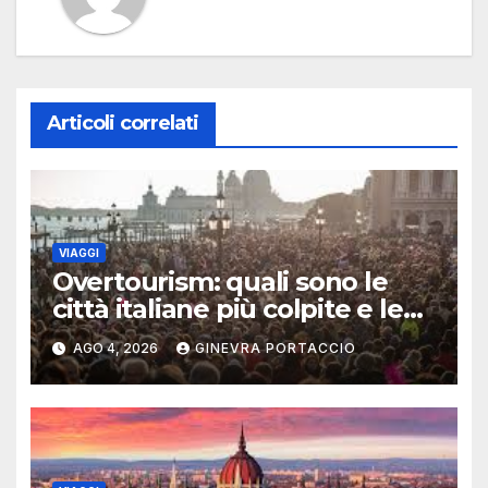
Articoli correlati
VIAGGI
Overtourism: quali sono le
città italiane più colpite e le
alternative da scegliere
AGO 4, 2026
GINEVRA PORTACCIO