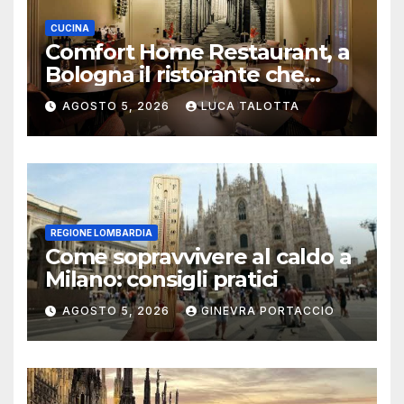
CUCINA
Comfort Home Restaurant, a
Bologna il ristorante che
trasforma l’ospitalità in
AGOSTO 5, 2026
LUCA TALOTTA
un’esperienza di casa
REGIONE LOMBARDIA
Come sopravvivere al caldo a
Milano: consigli pratici
AGOSTO 5, 2026
GINEVRA PORTACCIO