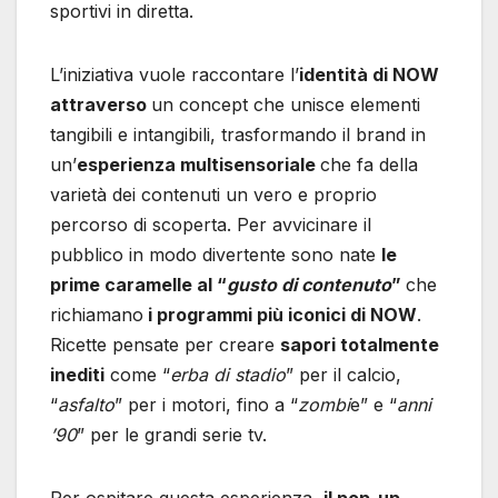
sportivi in diretta.
L’iniziativa vuole raccontare l’
identità di NOW
attraverso
un concept che unisce elementi
tangibili e intangibili, trasformando il brand in
un’
esperienza multisensoriale
che fa della
varietà dei contenuti un vero e proprio
percorso di scoperta. Per avvicinare il
pubblico in modo divertente sono nate
le
prime caramelle al “
gusto di contenuto
”
che
richiamano
i programmi più iconici di NOW
.
Ricette pensate per creare
sapori totalmente
inediti
come “
erba di stadio
” per il calcio,
“
asfalto
” per i motori, fino a “
zombi
e” e “
anni
’90
” per le grandi serie tv.
Per ospitare questa esperienza,
il pop-up