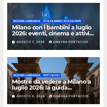
REGIONE LOMBARDIA
VITA DA BIMBO, VITA DA PAPÀ
Milano con i bambini a luglio
2026: eventi, cinema e attività
per famiglie
AGOSTO 7, 2026
GINEVRA PORTACCIO
REGIONE LOMBARDIA
SPETTACOLI
Mostre da vedere a Milano a
luglio 2026: la guida
aggiornata
AGOSTO 6, 2026
GINEVRA PORTACCIO