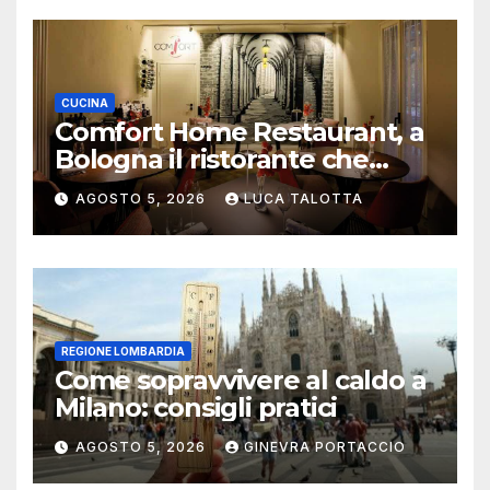
CUCINA
Comfort Home Restaurant, a
Bologna il ristorante che
trasforma l’ospitalità in
AGOSTO 5, 2026
LUCA TALOTTA
un’esperienza di casa
REGIONE LOMBARDIA
Come sopravvivere al caldo a
Milano: consigli pratici
AGOSTO 5, 2026
GINEVRA PORTACCIO