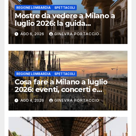
REGIONE LOMBARDIA
SPETTACOLI
Mostre da vedere a Milano a
luglio 2026: la guida
aggiornata
AGO 6, 2026
GINEVRA PORTACCIO
REGIONE LOMBARDIA
SPETTACOLI
Cosa fare a Milano a luglio
2026: eventi, concerti e
mostre
AGO 4, 2026
GINEVRA PORTACCIO