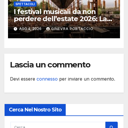
SPETTACOLI
I festival musicali da non
perdere dell’estate 2026: La
guida definitiva
AGO 4, 2026
GINEVRA PORTACCIO
Lascia un commento
Devi essere
connesso
per inviare un commento.
Cerca Nel Nostro Sito