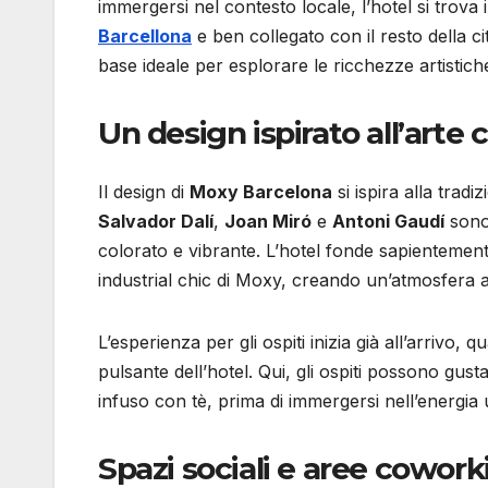
immergersi nel contesto locale, l’hotel si trova i
Barcellona
e ben collegato con il resto della cit
base ideale per esplorare le ricchezze artistiche
Un design ispirato all’arte 
Il design di
Moxy Barcelona
si ispira alla tradiz
Salvador Dalí
,
Joan Miró
e
Antoni Gaudí
sono 
colorato e vibrante. L’hotel fonde sapientemente 
industrial chic di Moxy, creando un’atmosfera 
L’esperienza per gli ospiti inizia già all’arrivo, 
pulsante dell’hotel. Qui, gli ospiti possono gusta
infuso con tè, prima di immergersi nell’energia u
Spazi sociali e aree cowork