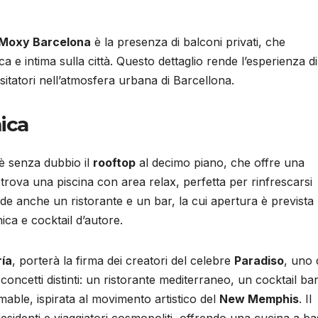
Moxy Barcelona
è la presenza di balconi privati, che
ca e intima sulla città. Questo dettaglio rende l’esperienza di
itatori nell’atmosfera urbana di Barcellona.
ica
è senza dubbio il
rooftop
al decimo piano, che offre una
i trova una piscina con area relax, perfetta per rinfrescarsi
ude anche un ristorante e un bar, la cui apertura è prevista 
ica e cocktail d’autore.
ría
, porterà la firma dei creatori del celebre
Paradiso
, uno 
 concetti distinti: un ristorante mediterraneo, un cocktail ba
mable, ispirata al movimento artistico del
New Memphis
. Il
esidenti e viaggiatori cosmopoliti, offrendo una cucina a ba