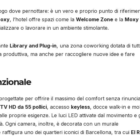
ogo dove pernottare: è un vero e proprio punto di riferime
Moxy
, l’hotel offre spazi come la
Welcome Zone
e la
Moxy
ocializzare o lavorare in un ambiente stimolante.
gante
Library and Plug-in
, una zona coworking dotata di tutt
a produttiva, ma anche per raccogliere nuove idee e fare
zionale
rogettate per offrire il massimo del comfort senza rinunci
TV HD da 55 pollici
, accesso
keyless
, docce walk-in e mob
lle proprie esigenze. Le luci LED attivate dal movimento e g
ità. Ogni camera, inoltre, è decorata con un murale
 raffigura uno dei quartieri iconici di Barcellona, tra cui
El 