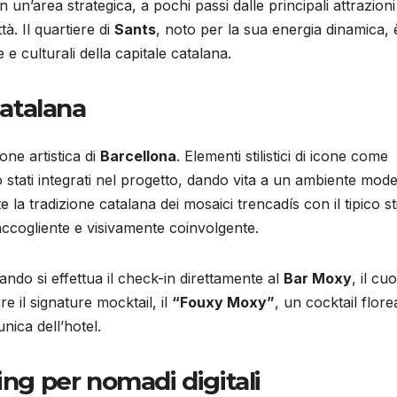
n un’area strategica, a pochi passi dalle principali attrazioni
tà. Il quartiere di
Sants
, noto per la sua energia dinamica,
 e culturali della capitale catalana.
catalana
ione artistica di
Barcellona
. Elementi stilistici di icone come
stati integrati nel progetto, dando vita a un ambiente mod
la tradizione catalana dei mosaici trencadís con il tipico st
accogliente e visivamente coinvolgente.
quando si effettua il check-in direttamente al
Bar Moxy
, il cu
re il signature mocktail, il
“Fouxy Moxy”
, un cocktail flore
nica dell’hotel.
ing per nomadi digitali