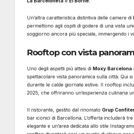
La Barceloneta
e
El Borne
.
Un’altra caratteristica distintiva delle camere di
permettono agli ospiti di godere di una vista uni
soggiorno ancora più speciale, immergendo i vis
Rooftop con vista panoram
Uno degli aspetti più attesi di
Moxy Barcelona
spettacolare vista panoramica sulla città. Qui s
durante le calde giornate estive. Il rooftop incl
2025, che offriranno un’esperienza culinaria un
Il ristorante, gestito dal rinomato
Grup Confite
bar iconici di Barcellona. L’offerta includerà tre
elegante e un’area dedicata allo stile Instagram
rooftop diventerà così un punto di ritrovo per r