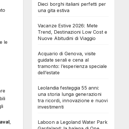
Dieci borghi italiani perfetti per
nto
una gita estiva
Vacanze Estive 2026: Mete
Trend, Destinazioni Low Cost e
Nuove Abitudini di Viaggio
e le
Acquario di Genova, visite
guidate serali e cena al
tramonto: l’esperienza speciale
dell’estate
Leolandia festeggia 55 anni:
are
una storia lunga generazioni
ili
tra ricordi, innovazione e nuovi
li
investimenti
Raval
,
Laboon a Legoland Water Park
Gardaland: la balena di One