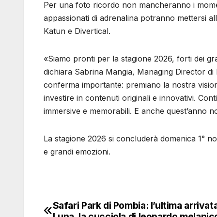
Per una foto ricordo non mancheranno i momen
appassionati di adrenalina potranno mettersi a
Katun e Divertical.
«Siamo pronti per la stagione 2026, forti dei gra
dichiara Sabrina Mangia, Managing Director di 
conferma importante: premiano la nostra visione 
investire in contenuti originali e innovativi. C
immersive e memorabili. E anche quest’anno n
La stagione 2026 si concluderà domenica 1° nov
e grandi emozioni.
Safari Park di Pombia: l’ultima arrivat
Navigazione
Luna, la cucciola di leopardo melanic