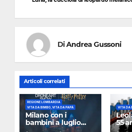
articoli
Di
Andrea Gussoni
Articoli correlati
REGIONE LOMBARDIA
VITA DA BIMBO, VITA DA PAPÀ
VITA DA 
Milano con i
Leol
bambini a luglio
55 a
2026: eventi,
lung