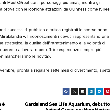
ti Meet&Greet con i personaggi più amati, mentre gli
lla prova con le iconiche attrazioni da Guinness come iSpee
ndi successi di pubblico e critica registrati lo scorso anno 
Mirabilandia –. I riconoscimenti ricevuti rappresentano una
strategica, la qualità dell’intrattenimento e la volontà di
ontinueremo a lavorare per offrire esperienze sempre più
on mancheranno le novità».
embre, pronta a regalare sette mesi di divertimento, spett
a è
Gardaland Sea Life Aquarium, debutto
o
Animal Crossing: New Horiz