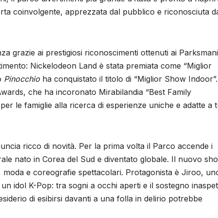
ferta coinvolgente, apprezzata dal pubblico e riconosciuta da
za grazie ai prestigiosi riconoscimenti ottenuti ai Parksman
ertimento: Nickelodeon Land è stata premiata come “Miglior
lo
Pinocchio
ha conquistato il titolo di “Miglior Show Indoor”
Awards, che ha incoronato Mirabilandia “Best Family
 le famiglie alla ricerca di esperienze uniche e adatte a t
uncia ricco di novità. Per la prima volta il Parco accende i
urale nato in Corea del Sud e diventato globale. Il nuovo s
 moda e coreografie spettacolari. Protagonista è Jiroo, un
n idol K-Pop: tra sogni a occhi aperti e il sostegno inaspet
siderio di esibirsi davanti a una folla in delirio potrebbe