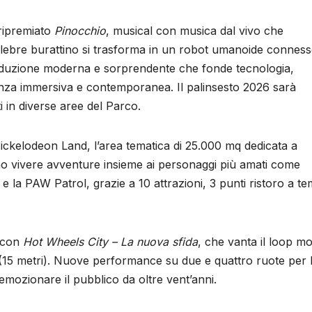
uripremiato
Pinocchio
, musical con musica dal vivo che
il celebre burattino si trasforma in un robot umanoide connes
produzione moderna e sorprendente che fonde tecnologia,
enza immersiva e contemporanea. Il palinsesto 2026 sarà
ti in diverse aree del Parco.
 Nickelodeon Land, l’area tematica di 25.000 mq dedicata a
anno vivere avventure insieme ai personaggi più amati come
 la PAW Patrol, grazie a 10 attrazioni, 3 punti ristoro a te
a con
Hot Wheels City – La nuova sfida
, che vanta il loop mo
i (15 metri). Nuove performance su due e quattro ruote per 
mozionare il pubblico da oltre vent’anni.