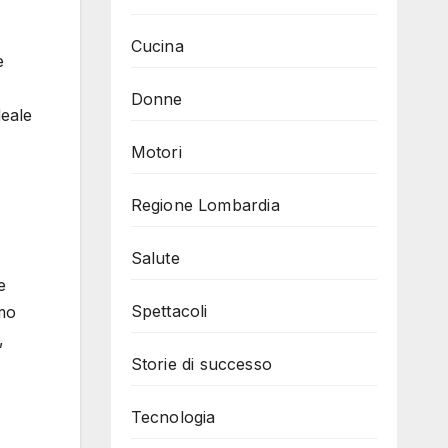
Cucina
e
Donne
deale
Motori
Regione Lombardia
Salute
e
Spettacoli
rmo
,
Storie di successo
Tecnologia