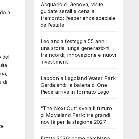
Acquario di Genova, visite
guidate serali e cena al
ndo a
tramonto: l’esperienza speciale
dell’estate
Leolandia festeggia 55 anni:
una storia lunga generazioni
tra ricordi, innovazione e nuovi
 del
investimenti
uite
ina,
Laboon a Legoland Water Park
a di
Gardaland: la balena di One
Piece arriva in formato Lego
“The Next Cut” svela il futuro
di Movieland Park: tre grandi
novità per la stagione 2027
ce
Estate 2026: come cambiano