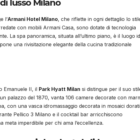
di lusso Milano
e l’
Armani Hotel Milano
, che riflette in ogni dettaglio lo stil
 arredate con mobili Armani Casa, sono dotate di tecnologia
e. La spa panoramica, situata all’ultimo piano, è il luogo i
opone una rivisitazione elegante della cucina tradizionale
o Emanuele II, il
Park Hyatt Milan
si distingue per il suo stil
o in un palazzo del 1870, vanta 106 camere decorate con ma
 spa, con una vasca idromassaggio decorata in mosaici dorati
orante Pellico 3 Milano e il cocktail bar arricchiscono
na meta imperdibile per chi ama l’eccellenza.