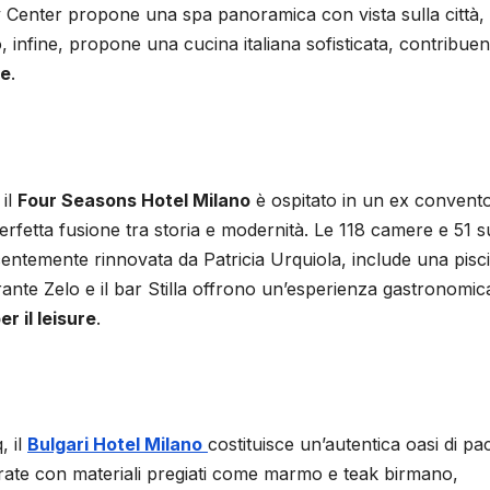
ty Center propone una spa panoramica con vista sulla città,
o, infine, propone una cucina italiana sofisticata, contribue
le
.
 il
Four Seasons Hotel Milano
è ospitato in un ex convento
fetta fusione tra storia e modernità. Le 118 camere e 51 s
entemente rinnovata da Patricia Urquiola, include una pisc
torante Zelo e il bar Stilla offrono un’esperienza gastronomic
er il leisure
.
, il
Bulgari Hotel Milano
costituisce un’autentica oasi di pa
orate con materiali pregiati come marmo e teak birmano,