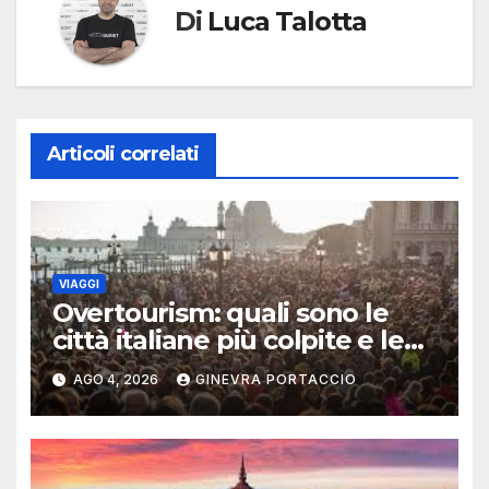
Di
Luca Talotta
Articoli correlati
VIAGGI
Overtourism: quali sono le
città italiane più colpite e le
alternative da scegliere
AGO 4, 2026
GINEVRA PORTACCIO