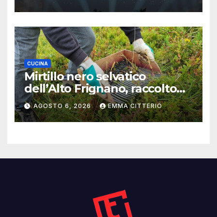
CUCINA
Mirtillo nero selvatico
dell’Alto Frignano, raccolto
buono e clima da monitorare
AGOSTO 6, 2026
EMMA CITTERIO