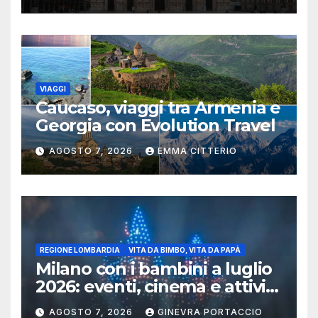
VIAGGI
Caucaso, viaggi tra Armenia e
Georgia con Evolution Travel
AGOSTO 7, 2026
EMMA CITTERIO
REGIONE LOMBARDIA
VITA DA BIMBO, VITA DA PAPÀ
Milano con i bambini a luglio
2026: eventi, cinema e attività
per famiglie
AGOSTO 7, 2026
GINEVRA PORTACCIO