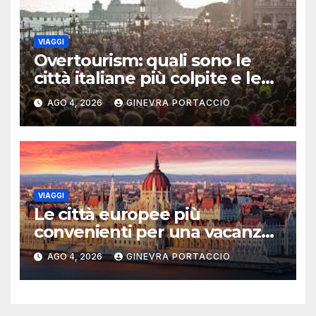
VIAGGI
Overtourism: quali sono le
città italiane più colpite e le
alternative da scegliere
AGO 4, 2026
GINEVRA PORTACCIO
VIAGGI
Le città europee più
convenienti per una vacanza
estiva
AGO 4, 2026
GINEVRA PORTACCIO