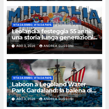
VITA DA BIMBO, VITA DA PAPÀ
Leolandia festeggia 55 anni:
una storia lunga generazioni
tra ricordi, innovazione e
AGO 3, 2026
ANDREA GUSSONI
nuovi investimenti
VITA DA BIMBO, VITA DA PAPÀ
Laboon a Legoland Water
Park Gardaland: la balena di
One Piece arriva in formato
AGO 3, 2026
ANDREA GUSSONI
Lego