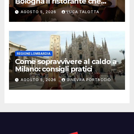
Bologna il ristorante che
trasforma l’ospitalità in
AGOSTO 5, 2026
LUCA TALOTTA
un’esperienza di casa
REGIONE LOMBARDIA
Come sopravvivere al caldo a
Milano: consigli pratici
AGOSTO 5, 2026
GINEVRA PORTACCIO