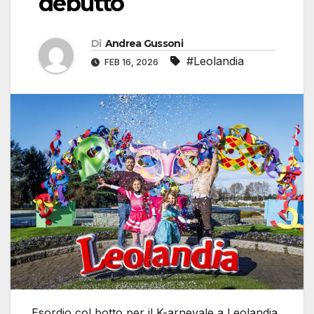
debutto
Di
Andrea Gussoni
#Leolandia
FEB 16, 2026
Esordio col botto per il K-arnevale a Leolandia,