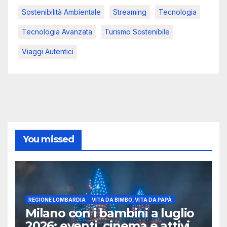
Sostenibilità Ambientale
Streaming
Tecnologia
Tecnologia Avanzata
Turismo Sostenibile
Viaggi Autentici
You missed
REGIONE LOMBARDIA
VITA DA BIMBO, VITA DA PAPÀ
Milano con i bambini a luglio
2026: eventi, cinema e attività