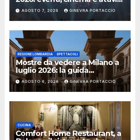
per famiglie
AGOSTO 7, 2026
GINEVRA PORTACCIO
REGIONE LOMBARDIA
SPETTACOLI
Mostre da vedere a Milano a
luglio 2026: la guida
aggiornata
AGOSTO 6, 2026
GINEVRA PORTACCIO
CUCINA
Comfort Home Restaurant, a