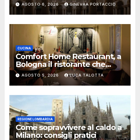
aggiornata
AGOSTO 6, 2026
GINEVRA PORTACCIO
CUCINA
Comfort Home Restaurant, a
Bologna il ristorante che
trasforma l’ospitalità in
AGOSTO 5, 2026
LUCA TALOTTA
un’esperienza di casa
REGIONE LOMBARDIA
Come sopravvivere al caldo a
Milano: consigli pratici