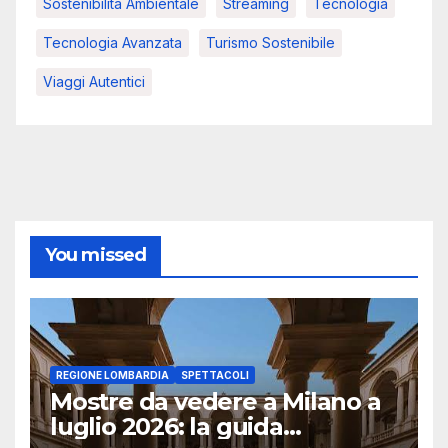
Sostenibilità Ambientale
Streaming
Tecnologia
Tecnologia Avanzata
Turismo Sostenibile
Viaggi Autentici
You missed
REGIONE LOMBARDIA
SPETTACOLI
Mostre da vedere a Milano a
luglio 2026: la guida