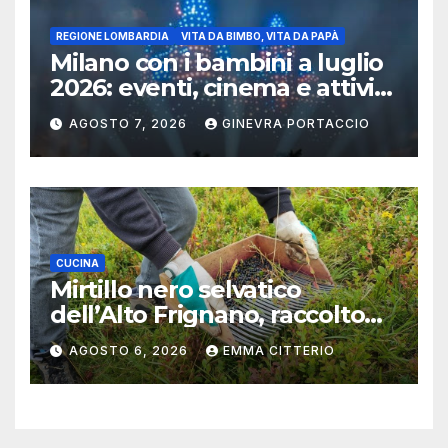
REGIONE LOMBARDIA
VITA DA BIMBO, VITA DA PAPÀ
Milano con i bambini a luglio
2026: eventi, cinema e attività
per famiglie
AGOSTO 7, 2026
GINEVRA PORTACCIO
CUCINA
Mirtillo nero selvatico
dell’Alto Frignano, raccolto
buono e clima da monitorare
AGOSTO 6, 2026
EMMA CITTERIO