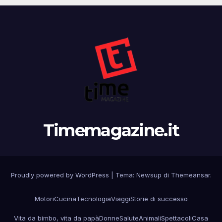
Timemagazine.it
Proudly powered by WordPress
|
Tema:
Newsup
di
Themeansar
.
Motori
Cucina
Tecnologia
Viaggi
Storie di successo
Vita da bimbo, vita da papà
Donne
Salute
Animali
Spettacoli
Casa