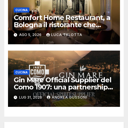
CUCINA
Comfort Home Restaurant, a
Bologna il ristorante che
trasforma l’ospitalità in
AGO 5, 2026
LUCA TALOTTA
un’esperienza di casa
CUCINA
Gin Mare Official Supplier del
Como 1907: una partnership
all’insegna di sport, lifestyle e
LUG 31, 2026
ANDREA GUSSONI
hospitality