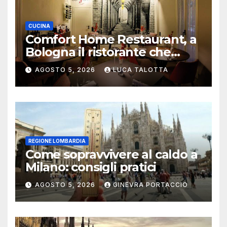
CUCINA
Comfort Home Restaurant, a
Bologna il ristorante che
trasforma l’ospitalità in
AGOSTO 5, 2026
LUCA TALOTTA
un’esperienza di casa
REGIONE LOMBARDIA
Come sopravvivere al caldo a
Milano: consigli pratici
AGOSTO 5, 2026
GINEVRA PORTACCIO