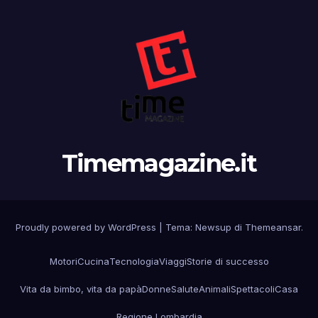
Timemagazine.it
Proudly powered by WordPress
|
Tema: Newsup di
Themeansar
.
Motori
Cucina
Tecnologia
Viaggi
Storie di successo
Vita da bimbo, vita da papà
Donne
Salute
Animali
Spettacoli
Casa
Regione Lombardia