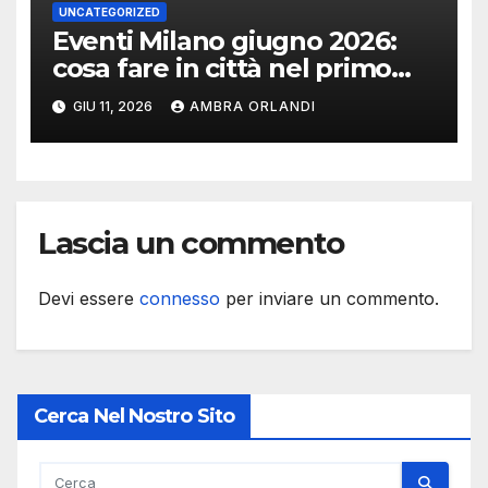
UNCATEGORIZED
Eventi Milano giugno 2026:
cosa fare in città nel primo
mese d’estate
GIU 11, 2026
AMBRA ORLANDI
Lascia un commento
Devi essere
connesso
per inviare un commento.
Cerca Nel Nostro Sito