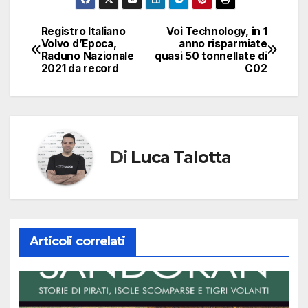
Registro Italiano
Voi Technology, in 1
Navigazione
Volvo d’Epoca,
anno risparmiate
Raduno Nazionale
quasi 50 tonnellate di
articoli
2021 da record
C02
Di
Luca Talotta
Articoli correlati