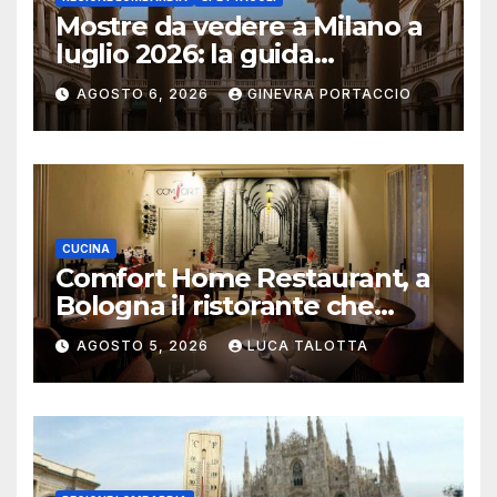
Mostre da vedere a Milano a
luglio 2026: la guida
aggiornata
AGOSTO 6, 2026
GINEVRA PORTACCIO
CUCINA
Comfort Home Restaurant, a
Bologna il ristorante che
trasforma l’ospitalità in
AGOSTO 5, 2026
LUCA TALOTTA
un’esperienza di casa