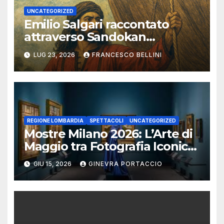
UNCATEGORIZED
Emilio Salgari raccontato
attraverso Sandokan
(seconda ed ultima parte)
LUG 23, 2026
FRANCESCO BELLINI
REGIONE LOMBARDIA
SPETTACOLI
UNCATEGORIZED
Mostre Milano 2026: L’Arte di
Maggio tra Fotografia Iconica
e Installazioni Immersive
GIU 15, 2026
GINEVRA PORTACCIO