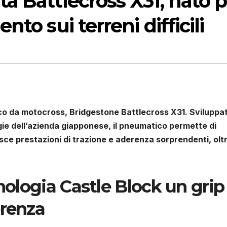
a Battlecross X31, nato p
to sui terreni difficili
co da motocross, Bridgestone Battlecross X31. Sviluppa
gie dell’azienda giapponese, il pneumatico permette di
ce prestazioni di trazione e aderenza sorprendenti, olt
cnologia Castle Block un grip
erenza