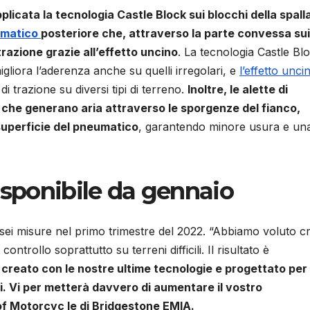
licata la tecnologia Castle Block sui blocchi della spall
matico
posteriore che, attraverso la parte convessa sui
razione grazie all’effetto uncino
. La tecnologia Castle Bl
migliora l’aderenza anche su quelli irregolari, e
l’effetto unci
i trazione su diversi tipi di terreno.
Inoltre, le alette di
 che generano aria attraverso le sporgenze del fianco,
 superficie del pneumatico
, garantendo minore usura e un
isponibile da gennaio
 sei misure nel primo trimestre del 2022. “Abbiamo voluto c
trollo soprattutto su terreni difficili. Il risultato è
creato con le nostre ultime tecnologie e progettato per 
i. Vi per metterà davvero di aumentare il vostro
of Motorcyc le di Bridgestone EMIA.