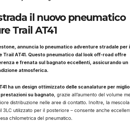
strada il nuovo pneumatico
e Trail AT41
estone, annuncia lo pneumatico adventure stradale per i
 Trail AT41. Questo pneumatico dal look off-road offre
derenza e frenata sul bagnato eccellenti, assicurando un
ndizione atmosferica.
T41 ha un design ottimizzato delle scanalature per migli
i prestazioni su bagnato
, grazie all’aumento del volume m
ore distribuzione nelle aree di contatto. Inoltre, la mescola
l 3LC utilizzato per il posteriore – consente anche eccellent
 resa chilometrica del pneumatico.