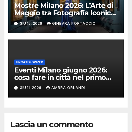
Mostre Milano 2026: L’Arte di
Maggio tra Fotografia Iconica
e Installazioni Immersive
GIU 15, 2026
GINEVRA PORTACCIO
UNCATEGORIZED
Eventi Milano giugno 2026:
cosa fare in città nel primo
mese d’estate
GIU 11, 2026
AMBRA ORLANDI
Lascia un commento