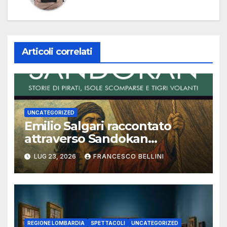
Articoli correlati
UNCATEGORIZED
Emilio Salgari raccontato
attraverso Sandokan
(seconda ed ultima parte)
LUG 23, 2026
FRANCESCO BELLINI
REGIONE LOMBARDIA
SPETTACOLI
UNCATEGORIZED