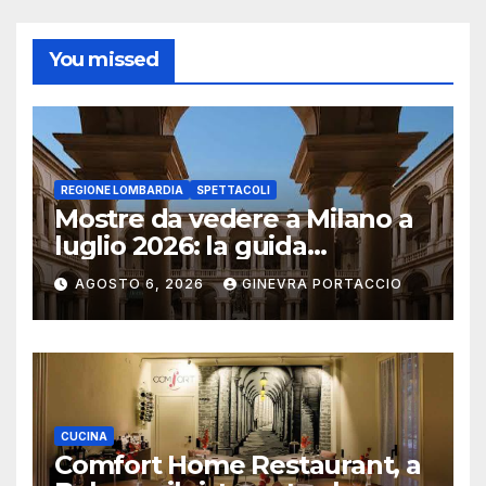
You missed
REGIONE LOMBARDIA
SPETTACOLI
Mostre da vedere a Milano a
luglio 2026: la guida
aggiornata
AGOSTO 6, 2026
GINEVRA PORTACCIO
CUCINA
Comfort Home Restaurant, a