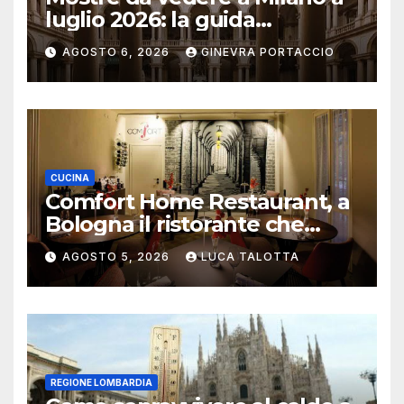
luglio 2026: la guida
aggiornata
AGOSTO 6, 2026
GINEVRA PORTACCIO
CUCINA
Comfort Home Restaurant, a
Bologna il ristorante che
trasforma l’ospitalità in
AGOSTO 5, 2026
LUCA TALOTTA
un’esperienza di casa
REGIONE LOMBARDIA