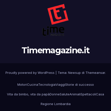
Timemagazine.it
Proudly powered by WordPress
|
Tema:
Newsup
di
Themeansar
.
Motori
Cucina
Tecnologia
Viaggi
Storie di successo
Vita da bimbo, vita da papà
Donne
Salute
Animali
Spettacoli
Casa
Regione Lombardia