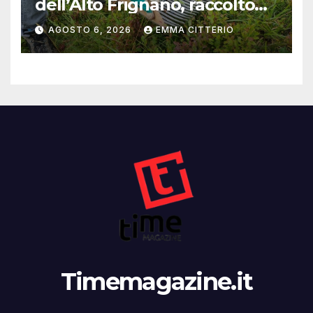
dell’Alto Frignano, raccolto
buono e clima da monitorare
AGOSTO 6, 2026
EMMA CITTERIO
Timemagazine.it