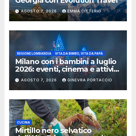
Georgia con Evolution Travel
AGOSTO 7, 2026
EMMA CITTERIO
REGIONE LOMBARDIA
VITA DA BIMBO, VITA DA PAPÀ
Milano con i bambini a luglio
2026: eventi, cinema e attività
per famiglie
AGOSTO 7, 2026
GINEVRA PORTACCIO
CUCINA
Mirtillo nero selvatico